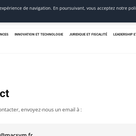
 expérience de navigation. En poursuivant, vous acceptez notre pol
ANCES
INNOVATION ET TECHNOLOGIE
JURIDIQUE ET FISCALITÉ
LEADERSHIP 
ct
ntacter, envoyez-nous un email à :
t@macsym.fr