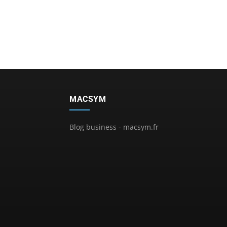
MACSYM
Blog business - macsym.fr